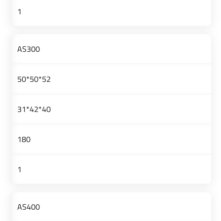
1
AS300
52*50*50
40*42*31
180
1
AS400