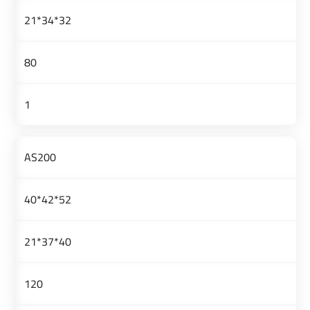
32*34*21
80
1
AS200
52*42*40
40*37*21
120