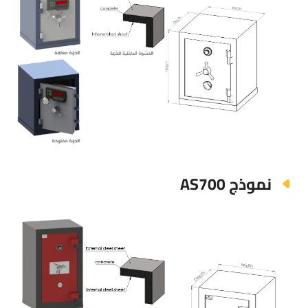
نموذج AS700