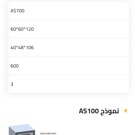
AS700
120*60*60
106*48*40
600
3
نموذج AS100